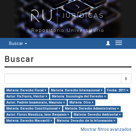
Buscar
Cambiar
navegac
Buscar
Ir
Materia: Derecho Fiscal ×
Materia: Derecho Internacional ×
Fecha: 2011 ×
Autor: Fix Fierro, Héctor ×
Materia: Sociología del Derecho ×
Autor: Padrón Innamorato, Mauricio ×
Materia: Otro ×
Materia: Derecho Constitucional ×
Materia: Derecho Administrativo ×
Autor: Flores Mendoza, Imer Benjamín ×
Materia: Derecho Ambiental ×
Materia: Derecho Mercantil ×
Materia: Derecho de la Información ×
Mostrar filtros avanzados