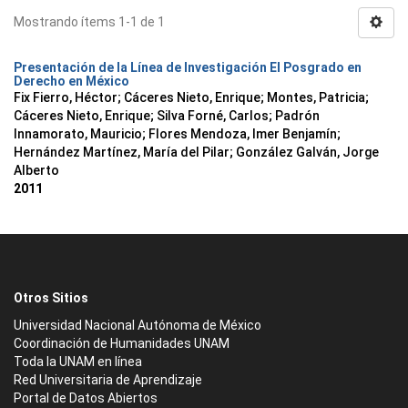
Mostrando ítems 1-1 de 1
Presentación de la Línea de Investigación El Posgrado en
Derecho en México
Fix Fierro, Héctor
;
Cáceres Nieto, Enrique
;
Montes, Patricia
;
Cáceres Nieto, Enrique
;
Silva Forné, Carlos
;
Padrón
Innamorato, Mauricio
;
Flores Mendoza, Imer Benjamín
;
Hernández Martínez, María del Pilar
;
González Galván, Jorge
Alberto
2011
Otros Sitios
Universidad Nacional Autónoma de México
Coordinación de Humanidades UNAM
Toda la UNAM en línea
Red Universitaria de Aprendizaje
Portal de Datos Abiertos