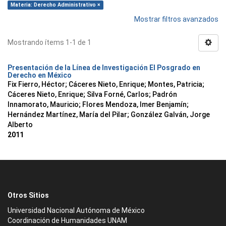
Materia: Derecho Administrativo ×
Mostrar filtros avanzados
Mostrando ítems 1-1 de 1
Presentación de la Línea de Investigación El Posgrado en
Derecho en México
Fix Fierro, Héctor
;
Cáceres Nieto, Enrique
;
Montes, Patricia
;
Cáceres Nieto, Enrique
;
Silva Forné, Carlos
;
Padrón
Innamorato, Mauricio
;
Flores Mendoza, Imer Benjamín
;
Hernández Martínez, María del Pilar
;
González Galván, Jorge
Alberto
2011
Otros Sitios
Universidad Nacional Autónoma de México
Coordinación de Humanidades UNAM