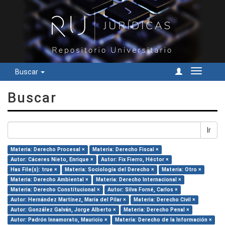
Buscar
Cambiar
navegac
Buscar
Ir
Materia: Derecho Procesal ×
Materia: Derecho Fiscal ×
Autor: Cáceres Nieto, Enrique ×
Autor: Fix Fierro, Héctor ×
Has File(s): true ×
Materia: Sociología del Derecho ×
Materia: Otro ×
Materia: Derecho Ambiental ×
Materia: Derecho Internacional ×
Materia: Derecho Constitucional ×
Autor: Silva Forné, Carlos ×
Autor: Hernández Martínez, María del Pilar ×
Materia: Derecho Civil ×
Autor: González Galván, Jorge Alberto ×
Materia: Derecho Penal ×
Autor: Padrón Innamorato, Mauricio ×
Materia: Derecho de la Información ×