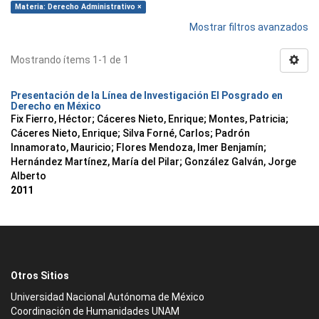
Materia: Derecho Administrativo ×
Mostrar filtros avanzados
Mostrando ítems 1-1 de 1
Presentación de la Línea de Investigación El Posgrado en
Derecho en México
Fix Fierro, Héctor
;
Cáceres Nieto, Enrique
;
Montes, Patricia
;
Cáceres Nieto, Enrique
;
Silva Forné, Carlos
;
Padrón
Innamorato, Mauricio
;
Flores Mendoza, Imer Benjamín
;
Hernández Martínez, María del Pilar
;
González Galván, Jorge
Alberto
2011
Otros Sitios
Universidad Nacional Autónoma de México
Coordinación de Humanidades UNAM