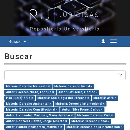
Buscar
Cambiar
navegac
Buscar
Ir
Materia: Derecho Mercantil ×
Materia: Derecho Fiscal ×
Autor: Cáceres Nieto, Enrique ×
Autor: Fix Fierro, Héctor ×
Has File(s): true ×
Materia: Sociología del Derecho ×
Materia: Otro ×
Materia: Derecho Ambiental ×
Materia: Derecho Internacional ×
Materia: Derecho Constitucional ×
Autor: Silva Forné, Carlos ×
Autor: Hernández Martínez, María del Pilar ×
Materia: Derecho Civil ×
Autor: González Galván, Jorge Alberto ×
Materia: Derecho Penal ×
Autor: Padrón Innamorato, Mauricio ×
Materia: Derecho de la Información ×