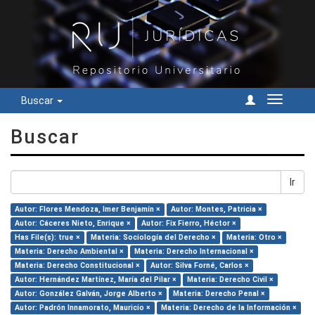
Buscar
Cambiar
navegac
Buscar
Ir
Autor: Flores Mendoza, Imer Benjamín ×
Autor: Montes, Patricia ×
Autor: Cáceres Nieto, Enrique ×
Autor: Fix Fierro, Héctor ×
Has File(s): true ×
Materia: Sociología del Derecho ×
Materia: Otro ×
Materia: Derecho Ambiental ×
Materia: Derecho Internacional ×
Materia: Derecho Constitucional ×
Autor: Silva Forné, Carlos ×
Autor: Hernández Martínez, María del Pilar ×
Materia: Derecho Civil ×
Autor: González Galván, Jorge Alberto ×
Materia: Derecho Penal ×
Autor: Padrón Innamorato, Mauricio ×
Materia: Derecho de la Información ×