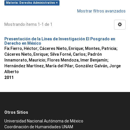
Materia: Derecho Administrativo ×
Mostrar filtros avanzados
Mostrando ítems 1-1 de 1
Presentación de la Línea de Investigación El Posgrado en
Derecho en México
Fix Fierro, Héctor
;
Cáceres Nieto, Enrique
;
Montes, Patricia
;
Cáceres Nieto, Enrique
;
Silva Forné, Carlos
;
Padrón
Innamorato, Mauricio
;
Flores Mendoza, Imer Benjamín
;
Hernández Martínez, María del Pilar
;
González Galván, Jorge
Alberto
2011
Otros Sitios
Universidad Nacional Autónoma de México
Coordinación de Humanidades UNAM