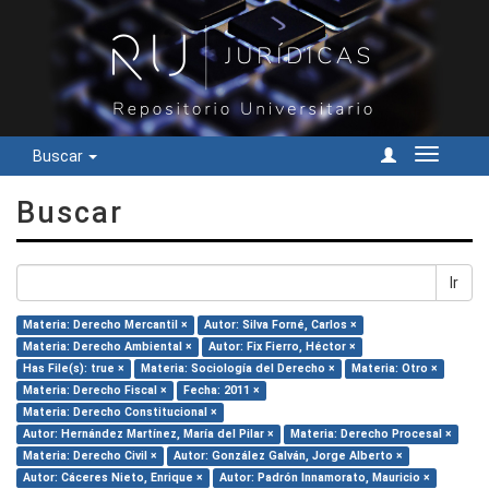
Buscar
Cambiar
navegac
Buscar
Ir
Materia: Derecho Mercantil ×
Autor: Silva Forné, Carlos ×
Materia: Derecho Ambiental ×
Autor: Fix Fierro, Héctor ×
Has File(s): true ×
Materia: Sociología del Derecho ×
Materia: Otro ×
Materia: Derecho Fiscal ×
Fecha: 2011 ×
Materia: Derecho Constitucional ×
Autor: Hernández Martínez, María del Pilar ×
Materia: Derecho Procesal ×
Materia: Derecho Civil ×
Autor: González Galván, Jorge Alberto ×
Autor: Cáceres Nieto, Enrique ×
Autor: Padrón Innamorato, Mauricio ×