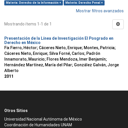
Materia: Derecho de la Información ×
Materia: Derecho Penal ×
Mostrar filtros avanzados
Mostrando ítems 1-1 de 1
Presentación de la Línea de Investigación El Posgrado en
Derecho en México
Fix Fierro, Héctor
;
Cáceres Nieto, Enrique
;
Montes, Patricia
;
Cáceres Nieto, Enrique
;
Silva Forné, Carlos
;
Padrón
Innamorato, Mauricio
;
Flores Mendoza, Imer Benjamín
;
Hernández Martínez, María del Pilar
;
González Galván, Jorge
Alberto
2011
Otros Sitios
Universidad Nacional Autónoma de México
Coordinación de Humanidades UNAM