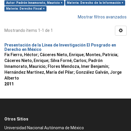
Autor: Padrón Innamorato, Mauricio ×
Materia: Derecho de la Información ×
Materia: Derecho Fiscal ×
Mostrar filtros avanzados
Mostrando ítems 1-1 de 1
Presentación de la Línea de Investigación El Posgrado en
Derecho en México
Fix Fierro, Héctor
;
Cáceres Nieto, Enrique
;
Montes, Patricia
;
Cáceres Nieto, Enrique
;
Silva Forné, Carlos
;
Padrón
Innamorato, Mauricio
;
Flores Mendoza, Imer Benjamín
;
Hernández Martínez, María del Pilar
;
González Galván, Jorge
Alberto
2011
Otros Sitios
Universidad Nacional Autónoma de México