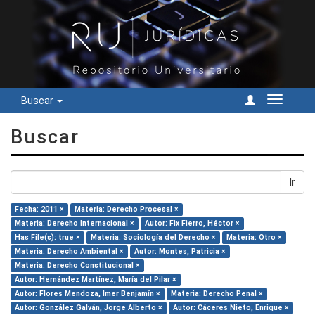
Buscar
Cambiar
navegac
Buscar
Ir
Fecha: 2011 ×
Materia: Derecho Procesal ×
Materia: Derecho Internacional ×
Autor: Fix Fierro, Héctor ×
Has File(s): true ×
Materia: Sociología del Derecho ×
Materia: Otro ×
Materia: Derecho Ambiental ×
Autor: Montes, Patricia ×
Materia: Derecho Constitucional ×
Autor: Hernández Martínez, María del Pilar ×
Autor: Flores Mendoza, Imer Benjamín ×
Materia: Derecho Penal ×
Autor: González Galván, Jorge Alberto ×
Autor: Cáceres Nieto, Enrique ×