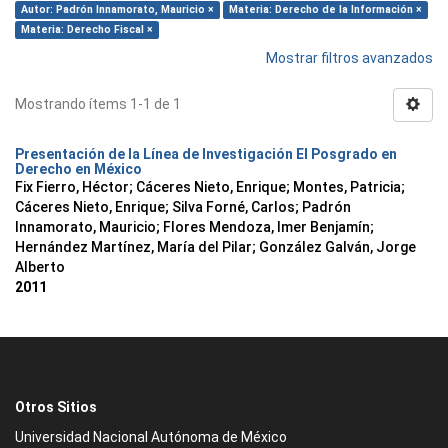
Autor: Padrón Innamorato, Mauricio ×
Materia: Derecho de la Información ×
Materia: Derecho Fiscal ×
Mostrar filtros avanzados
Mostrando ítems 1-1 de 1
Presentación de la Línea de Investigación El Posgrado en
Derecho en México
Fix Fierro, Héctor
;
Cáceres Nieto, Enrique
;
Montes, Patricia
;
Cáceres Nieto, Enrique
;
Silva Forné, Carlos
;
Padrón
Innamorato, Mauricio
;
Flores Mendoza, Imer Benjamín
;
Hernández Martínez, María del Pilar
;
González Galván, Jorge
Alberto
2011
Otros Sitios
Universidad Nacional Autónoma de México