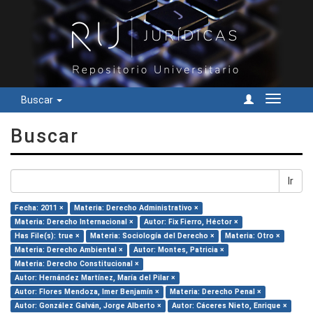
Buscar
Cambiar
navegac
Buscar
Ir
Fecha: 2011 ×
Materia: Derecho Administrativo ×
Materia: Derecho Internacional ×
Autor: Fix Fierro, Héctor ×
Has File(s): true ×
Materia: Sociología del Derecho ×
Materia: Otro ×
Materia: Derecho Ambiental ×
Autor: Montes, Patricia ×
Materia: Derecho Constitucional ×
Autor: Hernández Martínez, María del Pilar ×
Autor: Flores Mendoza, Imer Benjamín ×
Materia: Derecho Penal ×
Autor: González Galván, Jorge Alberto ×
Autor: Cáceres Nieto, Enrique ×