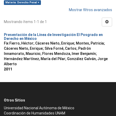
Materia: Derecho Penal ×
Mostrar filtros avanzados
Mostrando ítems 1-1 de 1
Presentación de la Línea de Investigación El Posgrado en
Derecho en México
Fix Fierro, Héctor
;
Cáceres Nieto, Enrique
;
Montes, Patricia
;
Cáceres Nieto, Enrique
;
Silva Forné, Carlos
;
Padrón
Innamorato, Mauricio
;
Flores Mendoza, Imer Benjamín
;
Hernández Martínez, María del Pilar
;
González Galván, Jorge
Alberto
2011
Otros Sitios
Universidad Nacional Autónoma de México
Coordinación de Humanidades UNAM