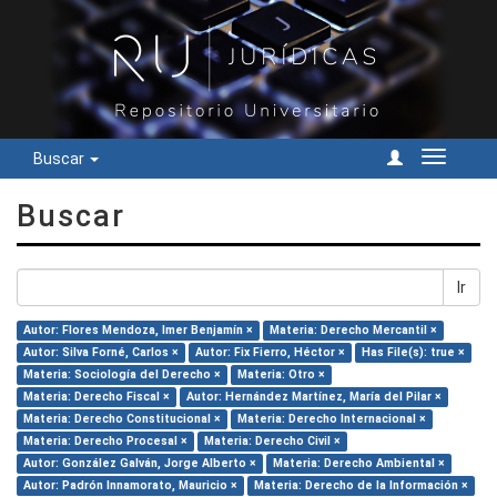
Buscar
Cambiar
navegac
Buscar
Ir
Autor: Flores Mendoza, Imer Benjamín ×
Materia: Derecho Mercantil ×
Autor: Silva Forné, Carlos ×
Autor: Fix Fierro, Héctor ×
Has File(s): true ×
Materia: Sociología del Derecho ×
Materia: Otro ×
Materia: Derecho Fiscal ×
Autor: Hernández Martínez, María del Pilar ×
Materia: Derecho Constitucional ×
Materia: Derecho Internacional ×
Materia: Derecho Procesal ×
Materia: Derecho Civil ×
Autor: González Galván, Jorge Alberto ×
Materia: Derecho Ambiental ×
Autor: Padrón Innamorato, Mauricio ×
Materia: Derecho de la Información ×