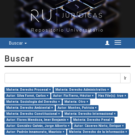
Buscar
Cambiar
navegac
Buscar
Ir
Materia: Derecho Procesal ×
Materia: Derecho Administrativo ×
Autor: Silva Forné, Carlos ×
Autor: Fix Fierro, Héctor ×
Has File(s): true ×
Materia: Sociología del Derecho ×
Materia: Otro ×
Materia: Derecho Ambiental ×
Autor: Montes, Patricia ×
Materia: Derecho Constitucional ×
Materia: Derecho Internacional ×
Autor: Flores Mendoza, Imer Benjamín ×
Materia: Derecho Penal ×
Autor: González Galván, Jorge Alberto ×
Autor: Cáceres Nieto, Enrique ×
Autor: Padrón Innamorato, Mauricio ×
Materia: Derecho de la Información ×