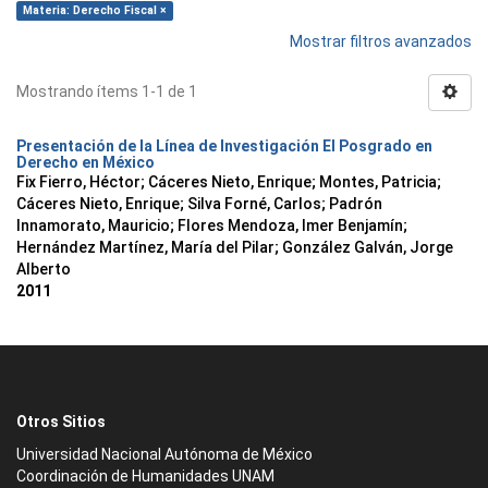
Materia: Derecho Fiscal ×
Mostrar filtros avanzados
Mostrando ítems 1-1 de 1
Presentación de la Línea de Investigación El Posgrado en
Derecho en México
Fix Fierro, Héctor
;
Cáceres Nieto, Enrique
;
Montes, Patricia
;
Cáceres Nieto, Enrique
;
Silva Forné, Carlos
;
Padrón
Innamorato, Mauricio
;
Flores Mendoza, Imer Benjamín
;
Hernández Martínez, María del Pilar
;
González Galván, Jorge
Alberto
2011
Otros Sitios
Universidad Nacional Autónoma de México
Coordinación de Humanidades UNAM