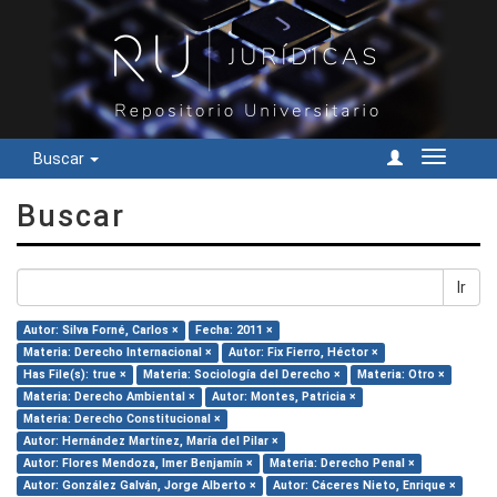
Buscar
Cambiar
navegac
Buscar
Ir
Autor: Silva Forné, Carlos ×
Fecha: 2011 ×
Materia: Derecho Internacional ×
Autor: Fix Fierro, Héctor ×
Has File(s): true ×
Materia: Sociología del Derecho ×
Materia: Otro ×
Materia: Derecho Ambiental ×
Autor: Montes, Patricia ×
Materia: Derecho Constitucional ×
Autor: Hernández Martínez, María del Pilar ×
Autor: Flores Mendoza, Imer Benjamín ×
Materia: Derecho Penal ×
Autor: González Galván, Jorge Alberto ×
Autor: Cáceres Nieto, Enrique ×