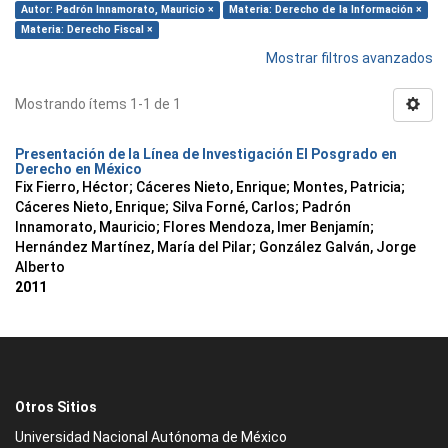
Autor: Padrón Innamorato, Mauricio ×
Materia: Derecho de la Información ×
Materia: Derecho Fiscal ×
Mostrar filtros avanzados
Mostrando ítems 1-1 de 1
Presentación de la Línea de Investigación El Posgrado en
Derecho en México
Fix Fierro, Héctor
;
Cáceres Nieto, Enrique
;
Montes, Patricia
;
Cáceres Nieto, Enrique
;
Silva Forné, Carlos
;
Padrón
Innamorato, Mauricio
;
Flores Mendoza, Imer Benjamín
;
Hernández Martínez, María del Pilar
;
González Galván, Jorge
Alberto
2011
Otros Sitios
Universidad Nacional Autónoma de México