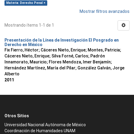
Materia: Derecho Penal ×
Mostrar filtros avanzados
Mostrando ítems 1-1 de 1
Presentación de la Línea de Investigación El Posgrado en
Derecho en México
Fix Fierro, Héctor
;
Cáceres Nieto, Enrique
;
Montes, Patricia
;
Cáceres Nieto, Enrique
;
Silva Forné, Carlos
;
Padrón
Innamorato, Mauricio
;
Flores Mendoza, Imer Benjamín
;
Hernández Martínez, María del Pilar
;
González Galván, Jorge
Alberto
2011
Otros Sitios
Universidad Nacional Autónoma de México
Coordinación de Humanidades UNAM