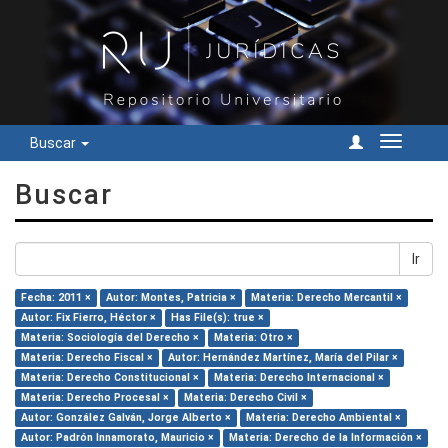
Buscar
Cambiar
navegac
Buscar
Ir
Fecha: 2011 ×
Autor: Montes, Patricia ×
Materia: Derecho Mercantil ×
Autor: Fix Fierro, Héctor ×
Has File(s): true ×
Materia: Sociología del Derecho ×
Materia: Otro ×
Materia: Derecho Fiscal ×
Autor: Hernández Martínez, María del Pilar ×
Materia: Derecho Constitucional ×
Materia: Derecho Internacional ×
Materia: Derecho Procesal ×
Materia: Derecho Civil ×
Autor: González Galván, Jorge Alberto ×
Materia: Derecho Ambiental ×
Autor: Padrón Innamorato, Mauricio ×
Materia: Derecho de la Información ×