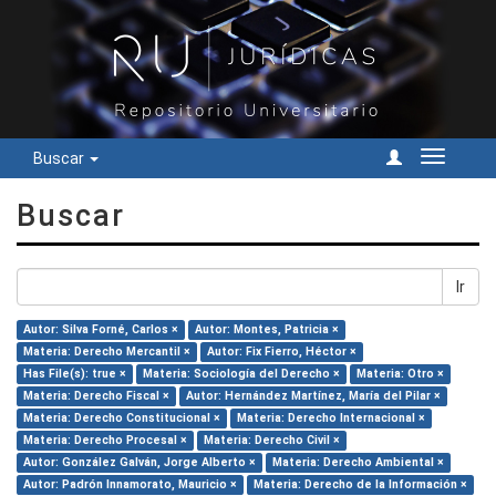
Buscar
Cambiar
navegac
Buscar
Ir
Autor: Silva Forné, Carlos ×
Autor: Montes, Patricia ×
Materia: Derecho Mercantil ×
Autor: Fix Fierro, Héctor ×
Has File(s): true ×
Materia: Sociología del Derecho ×
Materia: Otro ×
Materia: Derecho Fiscal ×
Autor: Hernández Martínez, María del Pilar ×
Materia: Derecho Constitucional ×
Materia: Derecho Internacional ×
Materia: Derecho Procesal ×
Materia: Derecho Civil ×
Autor: González Galván, Jorge Alberto ×
Materia: Derecho Ambiental ×
Autor: Padrón Innamorato, Mauricio ×
Materia: Derecho de la Información ×