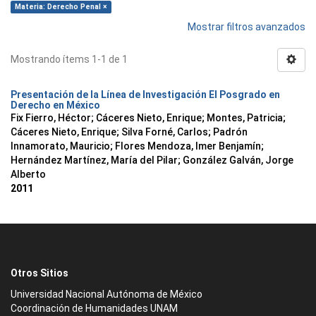
Materia: Derecho Penal ×
Mostrar filtros avanzados
Mostrando ítems 1-1 de 1
Presentación de la Línea de Investigación El Posgrado en
Derecho en México
Fix Fierro, Héctor
;
Cáceres Nieto, Enrique
;
Montes, Patricia
;
Cáceres Nieto, Enrique
;
Silva Forné, Carlos
;
Padrón
Innamorato, Mauricio
;
Flores Mendoza, Imer Benjamín
;
Hernández Martínez, María del Pilar
;
González Galván, Jorge
Alberto
2011
Otros Sitios
Universidad Nacional Autónoma de México
Coordinación de Humanidades UNAM