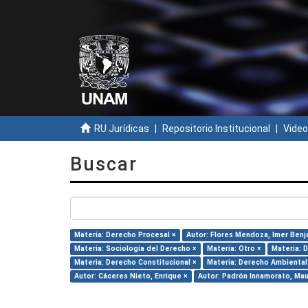
RU Jurídicas
Repositorio Institucional
Video
Buscar
Materia: Derecho Procesal ×
Autor: Flores Mendoza, Imer Benj
Materia: Sociología del Derecho ×
Materia: Otro ×
Materia: 
Materia: Derecho Constitucional ×
Materia: Derecho Ambiental
Autor: Cáceres Nieto, Enrique ×
Autor: Padrón Innamorato, Mau