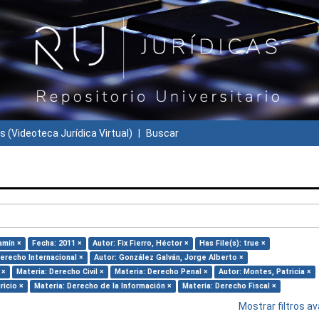
s (Videoteca Jurídica Virtual)
Buscar
amín ×
Fecha: 2011 ×
Autor: Fix Fierro, Héctor ×
Has File(s): true ×
Derecho Internacional ×
Autor: González Galván, Jorge Alberto ×
 ×
Materia: Derecho Civil ×
Materia: Derecho Penal ×
Autor: Montes, Patricia ×
ricio ×
Materia: Derecho de la Información ×
Materia: Derecho Fiscal ×
Mostrar filtros 