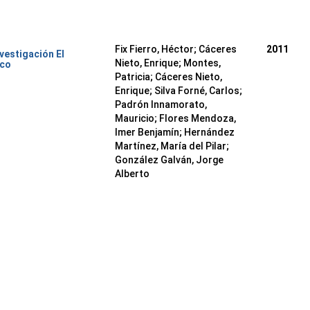
Fix Fierro, Héctor
;
Cáceres
2011
nvestigación El
Nieto, Enrique
;
Montes,
ico
Patricia
;
Cáceres Nieto,
Enrique
;
Silva Forné, Carlos
;
Padrón Innamorato,
Mauricio
;
Flores Mendoza,
Imer Benjamín
;
Hernández
Martínez, María del Pilar
;
González Galván, Jorge
Alberto