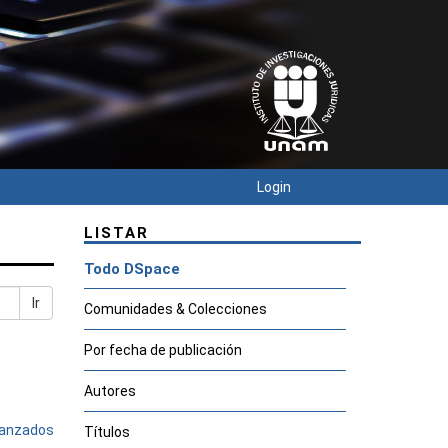
Login
LISTAR
Todo DSpace
Ir
Comunidades & Colecciones
Por fecha de publicación
Autores
avanzados
Títulos