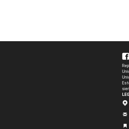
Rep
Uni
Uni
Est
sie
LEG