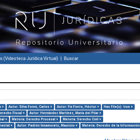
s (Videoteca Jurídica Virtual)
Buscar
a ×
Autor: Silva Forné, Carlos ×
Autor: Fix Fierro, Héctor ×
Has File(s): true ×
erecho Fiscal ×
Autor: Hernández Martínez, María del Pilar ×
nal ×
Materia: Derecho Procesal ×
Materia: Derecho Civil ×
iental ×
Autor: Padrón Innamorato, Mauricio ×
Materia: Derecho de la Información