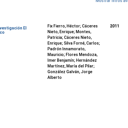
Mostrar filtros 
Fix Fierro, Héctor
;
Cáceres
2011
nvestigación El
Nieto, Enrique
;
Montes,
ico
Patricia
;
Cáceres Nieto,
Enrique
;
Silva Forné, Carlos
;
Padrón Innamorato,
Mauricio
;
Flores Mendoza,
Imer Benjamín
;
Hernández
Martínez, María del Pilar
;
González Galván, Jorge
Alberto