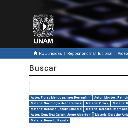
RU Jurídicas
Repositorio Institucional
Video
Buscar
Autor: Flores Mendoza, Imer Benjamín ×
Autor: Montes, Patrici
Materia: Sociología del Derecho ×
Materia: Otro ×
Materia: D
Materia: Derecho Constitucional ×
Materia: Derecho Internacio
Autor: González Galván, Jorge Alberto ×
Materia: Derecho Amb
Materia: Derecho Penal ×