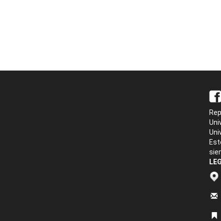
Rep
Uni
Uni
Est
sie
LEG