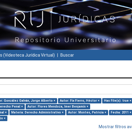
s (Videoteca Jurídica Virtual)
Buscar
r: González Galván, Jorge Alberto ×
Autor: Fix Fierro, Héctor ×
Has File(s): true ×
Derecho Penal ×
Autor: Flores Mendoza, Imer Benjamín ×
nal ×
Materia: Derecho Administrativo ×
Autor: Montes, Patricia ×
Fecha: 2011 ×
ón ×
Mostrar filtros 