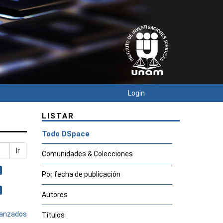
Login
LISTAR
Todo DSpace
Ir
Comunidades & Colecciones
Por fecha de publicación
Autores
avanzados
Títulos