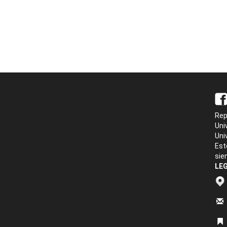
Rep
Uni
Uni
Est
sie
LEG