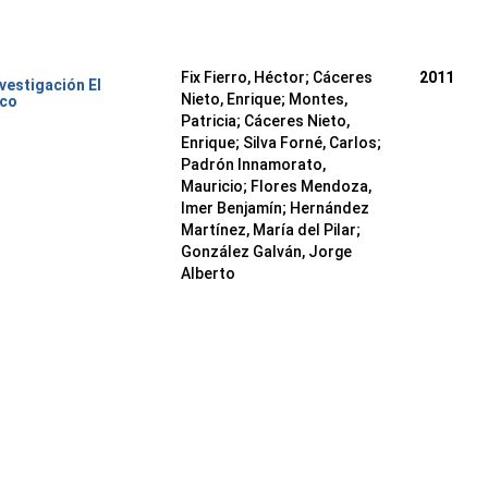
Fix Fierro, Héctor
;
Cáceres
2011
nvestigación El
Nieto, Enrique
;
Montes,
ico
Patricia
;
Cáceres Nieto,
Enrique
;
Silva Forné, Carlos
;
Padrón Innamorato,
Mauricio
;
Flores Mendoza,
Imer Benjamín
;
Hernández
Martínez, María del Pilar
;
González Galván, Jorge
Alberto