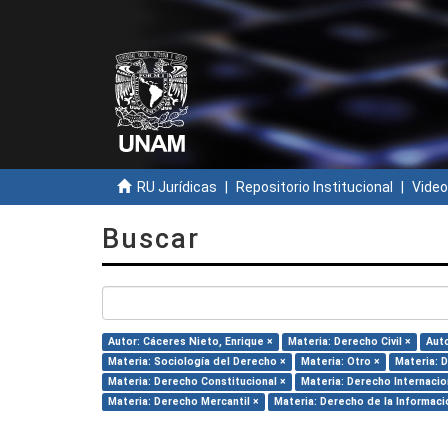
RU Jurídicas
Repositorio Institucional
Video
Buscar
Autor: Cáceres Nieto, Enrique ×
Materia: Derecho Civil ×
Auto
Materia: Sociología del Derecho ×
Materia: Otro ×
Materia: 
Materia: Derecho Constitucional ×
Materia: Derecho Internacio
Materia: Derecho Mercantil ×
Materia: Derecho de la Informaci