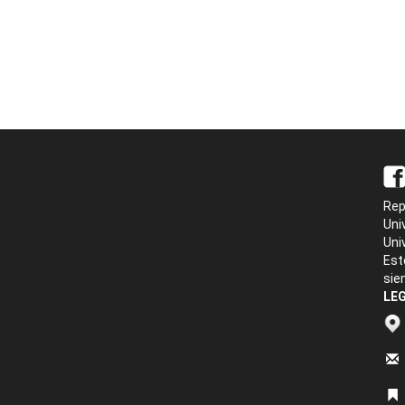
Rep
Uni
Uni
Est
sie
LEG