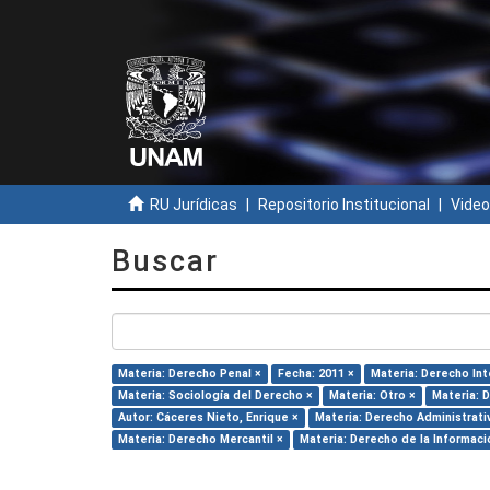
RU Jurídicas
Repositorio Institucional
Video
Buscar
Materia: Derecho Penal ×
Fecha: 2011 ×
Materia: Derecho Int
Materia: Sociología del Derecho ×
Materia: Otro ×
Materia: D
Autor: Cáceres Nieto, Enrique ×
Materia: Derecho Administrati
Materia: Derecho Mercantil ×
Materia: Derecho de la Informaci