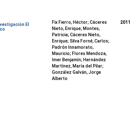
Fix Fierro, Héctor
;
Cáceres
2011
nvestigación El
Nieto, Enrique
;
Montes,
ico
Patricia
;
Cáceres Nieto,
Enrique
;
Silva Forné, Carlos
;
Padrón Innamorato,
Mauricio
;
Flores Mendoza,
Imer Benjamín
;
Hernández
Martínez, María del Pilar
;
González Galván, Jorge
Alberto