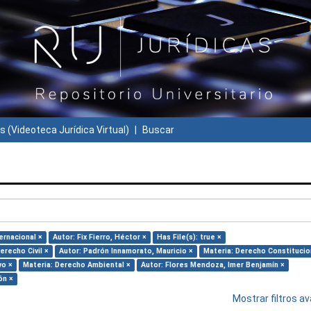
s (Videoteca Jurídica Virtual)
Buscar
ernacional ×
Autor: Fix Fierro, Héctor ×
Has File(s): true ×
erecho Civil ×
Autor: Padrón Innamorato, Mauricio ×
Materia: Derecho Constitucio
vo ×
Materia: Derecho Ambiental ×
Autor: Flores Mendoza, Imer Benjamín ×
ón ×
Mostrar filtros 