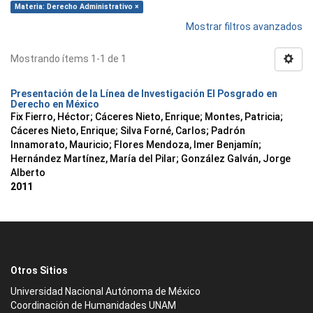
Materia: Derecho Administrativo ×
Mostrar filtros avanzados
Mostrando ítems 1-1 de 1
Presentación de la Línea de Investigación El Posgrado en
Derecho en México
Fix Fierro, Héctor
;
Cáceres Nieto, Enrique
;
Montes, Patricia
;
Cáceres Nieto, Enrique
;
Silva Forné, Carlos
;
Padrón
Innamorato, Mauricio
;
Flores Mendoza, Imer Benjamín
;
Hernández Martínez, María del Pilar
;
González Galván, Jorge
Alberto
2011
Otros Sitios
Universidad Nacional Autónoma de México
Coordinación de Humanidades UNAM