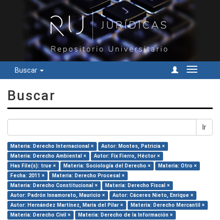
Buscar
Cambiar
navegac
Buscar
Ir
Materia: Derecho Internacional ×
Autor: Montes, Patricia ×
Materia: Derecho Ambiental ×
Autor: Fix Fierro, Héctor ×
Has File(s): true ×
Materia: Sociología del Derecho ×
Materia: Otro ×
Fecha: 2011 ×
Materia: Derecho Procesal ×
Materia: Derecho Constitucional ×
Materia: Derecho Fiscal ×
Autor: Padrón Innamorato, Mauricio ×
Autor: Cáceres Nieto, Enrique ×
Autor: Hernández Martínez, María del Pilar ×
Materia: Derecho Mercantil ×
Materia: Derecho Civil ×
Materia: Derecho de la Información ×