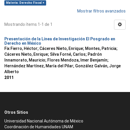
Materia: Derecho Fiscal ×
Mostrar filtros avanzados
Mostrando ítems 1-1 de 1
Presentación de la Línea de Investigación El Posgrado en
Derecho en México
Fix Fierro, Héctor
;
Cáceres Nieto, Enrique
;
Montes, Patricia
;
Cáceres Nieto, Enrique
;
Silva Forné, Carlos
;
Padrón
Innamorato, Mauricio
;
Flores Mendoza, Imer Benjamín
;
Hernández Martínez, María del Pilar
;
González Galván, Jorge
Alberto
2011
Otros Sitios
Universidad Nacional Autónoma de México
Coordinación de Humanidades UNAM