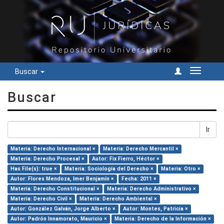
Buscar
Cambiar
navegac
Buscar
Ir
Materia: Derecho Internacional ×
Materia: Derecho Mercantil ×
Materia: Derecho Procesal ×
Autor: Fix Fierro, Héctor ×
Has File(s): true ×
Materia: Sociología del Derecho ×
Materia: Otro ×
Autor: Flores Mendoza, Imer Benjamín ×
Fecha: 2011 ×
Materia: Derecho Constitucional ×
Materia: Derecho Administrativo ×
Materia: Derecho Civil ×
Materia: Derecho Ambiental ×
Autor: González Galván, Jorge Alberto ×
Autor: Montes, Patricia ×
Autor: Padrón Innamorato, Mauricio ×
Materia: Derecho de la Información ×