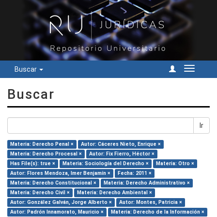
Buscar
Cambiar
navegac
Buscar
Ir
Materia: Derecho Penal ×
Autor: Cáceres Nieto, Enrique ×
Materia: Derecho Procesal ×
Autor: Fix Fierro, Héctor ×
Has File(s): true ×
Materia: Sociología del Derecho ×
Materia: Otro ×
Autor: Flores Mendoza, Imer Benjamín ×
Fecha: 2011 ×
Materia: Derecho Constitucional ×
Materia: Derecho Administrativo ×
Materia: Derecho Civil ×
Materia: Derecho Ambiental ×
Autor: González Galván, Jorge Alberto ×
Autor: Montes, Patricia ×
Autor: Padrón Innamorato, Mauricio ×
Materia: Derecho de la Información ×