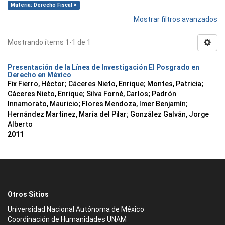
Materia: Derecho Fiscal ×
Mostrar filtros avanzados
Mostrando ítems 1-1 de 1
Presentación de la Línea de Investigación El Posgrado en
Derecho en México
Fix Fierro, Héctor
;
Cáceres Nieto, Enrique
;
Montes, Patricia
;
Cáceres Nieto, Enrique
;
Silva Forné, Carlos
;
Padrón
Innamorato, Mauricio
;
Flores Mendoza, Imer Benjamín
;
Hernández Martínez, María del Pilar
;
González Galván, Jorge
Alberto
2011
Otros Sitios
Universidad Nacional Autónoma de México
Coordinación de Humanidades UNAM