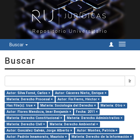
Buscar
Cambiar
navegac
Buscar
Ir
Autor: Silva Forné, Carlos ×
Autor: Cáceres Nieto, Enrique ×
Materia: Derecho Procesal ×
Autor: Fix Fierro, Héctor ×
Has File(s): true ×
Materia: Sociología del Derecho ×
Materia: Otro ×
Autor: Flores Mendoza, Imer Benjamín ×
Fecha: 2011 ×
Materia: Derecho Constitucional ×
Materia: Derecho Administrativo ×
Materia: Derecho Civil ×
Materia: Derecho Ambiental ×
Autor: González Galván, Jorge Alberto ×
Autor: Montes, Patricia ×
Autor: Padrón Innamorato, Mauricio ×
Materia: Derecho de la Información ×