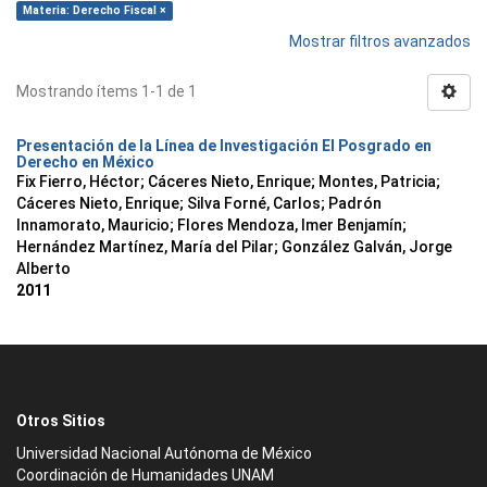
Materia: Derecho Fiscal ×
Mostrar filtros avanzados
Mostrando ítems 1-1 de 1
Presentación de la Línea de Investigación El Posgrado en
Derecho en México
Fix Fierro, Héctor
;
Cáceres Nieto, Enrique
;
Montes, Patricia
;
Cáceres Nieto, Enrique
;
Silva Forné, Carlos
;
Padrón
Innamorato, Mauricio
;
Flores Mendoza, Imer Benjamín
;
Hernández Martínez, María del Pilar
;
González Galván, Jorge
Alberto
2011
Otros Sitios
Universidad Nacional Autónoma de México
Coordinación de Humanidades UNAM