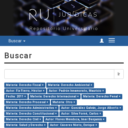
Buscar
Cambiar
navegac
Buscar
Ir
Materia: Derecho Fiscal ×
Materia: Derecho Ambiental ×
Autor: Fix Fierro, Héctor ×
Autor: Padrón Innamorato, Mauricio ×
Fecha: 2011 ×
Materia: Derecho Internacional ×
Materia: Derecho Penal ×
Materia: Derecho Procesal ×
Materia: Otro ×
Materia: Derecho Administrativo ×
Autor: González Galván, Jorge Alberto ×
Materia: Derecho Constitucional ×
Autor: Silva Forné, Carlos ×
Materia: Derecho Civil ×
Autor: Flores Mendoza, Imer Benjamín ×
Materia: Salud y Derecho ×
Autor: Cáceres Nieto, Enrique ×