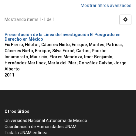
Mostrar filtros avanzados
Mostrando ítems 1-1 de 1
Presentación de la Línea de Investigación El Posgrado en
Derecho en México
Fix Fierro, Héctor
;
Cáceres Nieto, Enrique
;
Montes, Patricia
;
Cáceres Nieto, Enrique
;
Silva Forné, Carlos
;
Padrón
Innamorato, Mauricio
;
Flores Mendoza, Imer Benjamín
;
Hernández Martínez, María del Pilar
;
González Galván, Jorge
Alberto
2011
Otros Sitios
Universidad Nacional Autónoma de México
Coordinación de Humanidades UNAM
Toda la UNAM en línea