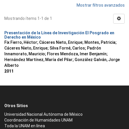
Mostrar filtros avanzados
Mostrando ítems 1-1 de 1
Presentación de la Línea de Investigación El Posgrado en
Derecho en México
Fix Fierro, Héctor
;
Cáceres Nieto, Enrique
;
Montes, Patricia
;
Cáceres Nieto, Enrique
;
Silva Forné, Carlos
;
Padrón
Innamorato, Mauricio
;
Flores Mendoza, Imer Benjamín
;
Hernández Martínez, María del Pilar
;
González Galván, Jorge
Alberto
2011
Otros Sitios
Universidad Nacional Autónoma de México
Coordinación de Humanidades UNAM
Toda la UNAM en línea