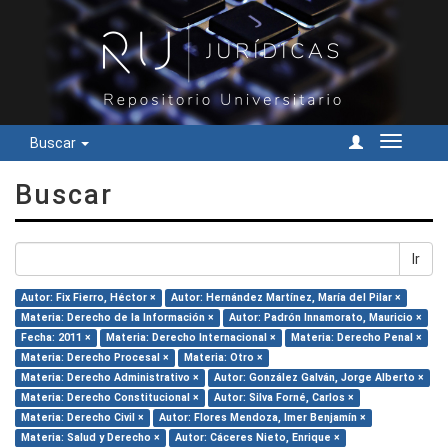
Buscar
Cambiar
navegac
Buscar
Ir
Autor: Fix Fierro, Héctor ×
Autor: Hernández Martínez, María del Pilar ×
Materia: Derecho de la Información ×
Autor: Padrón Innamorato, Mauricio ×
Fecha: 2011 ×
Materia: Derecho Internacional ×
Materia: Derecho Penal ×
Materia: Derecho Procesal ×
Materia: Otro ×
Materia: Derecho Administrativo ×
Autor: González Galván, Jorge Alberto ×
Materia: Derecho Constitucional ×
Autor: Silva Forné, Carlos ×
Materia: Derecho Civil ×
Autor: Flores Mendoza, Imer Benjamín ×
Materia: Salud y Derecho ×
Autor: Cáceres Nieto, Enrique ×