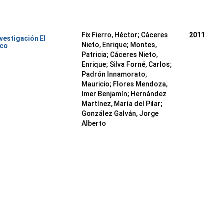
Fix Fierro, Héctor
;
Cáceres
2011
nvestigación El
Nieto, Enrique
;
Montes,
ico
Patricia
;
Cáceres Nieto,
Enrique
;
Silva Forné, Carlos
;
Padrón Innamorato,
Mauricio
;
Flores Mendoza,
Imer Benjamín
;
Hernández
Martínez, María del Pilar
;
González Galván, Jorge
Alberto