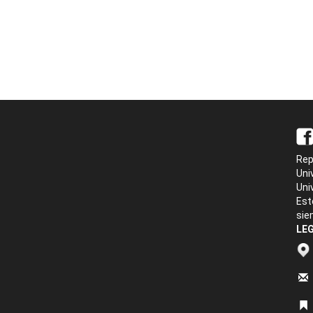
Rep
Uni
Uni
Est
sie
LEG