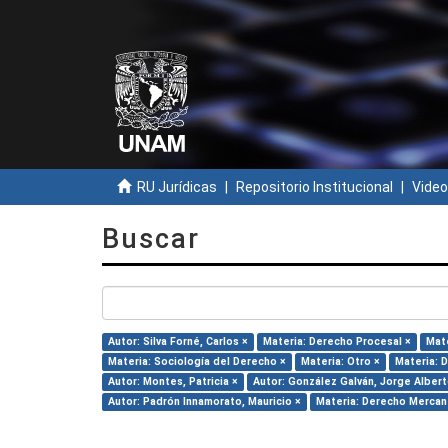
RU Jurídicas
Repositorio Institucional
Video
Buscar
Autor: Silva Forné, Carlos ×
Materia: Derecho Procesal ×
Mate
Materia: Sociología del Derecho ×
Materia: Otro ×
Materia: D
Autor: Montes, Patricia ×
Autor: González Galván, Jorge Albert
Autor: Padrón Innamorato, Mauricio ×
Materia: Derecho Mercant