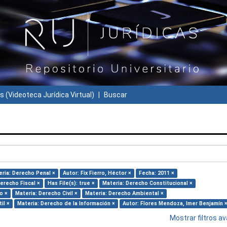
s (Videoteca Jurídica Virtual)
Buscar
ria: Derecho Penal ×
Autor: Fix Fierro, Héctor ×
Fecha: 2011 ×
erecho Fiscal ×
Has File(s): true ×
Materia: Derecho Constitucional ×
o ×
Materia: Derecho Civil ×
Materia: Derecho Ambiental ×
il ×
Materia: Derecho de la Información ×
Autor: Flores Mendoza, Imer Benjamín 
Mostrar filtros 