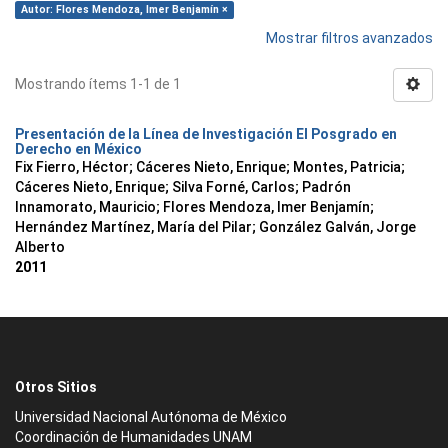
Autor: Flores Mendoza, Imer Benjamín ×
Mostrar filtros avanzados
Mostrando ítems 1-1 de 1
Presentación de la Línea de Investigación El Posgrado en
Derecho en México
Fix Fierro, Héctor
;
Cáceres Nieto, Enrique
;
Montes, Patricia
;
Cáceres Nieto, Enrique
;
Silva Forné, Carlos
;
Padrón
Innamorato, Mauricio
;
Flores Mendoza, Imer Benjamín
;
Hernández Martínez, María del Pilar
;
González Galván, Jorge
Alberto
2011
Otros Sitios
Universidad Nacional Autónoma de México
Coordinación de Humanidades UNAM