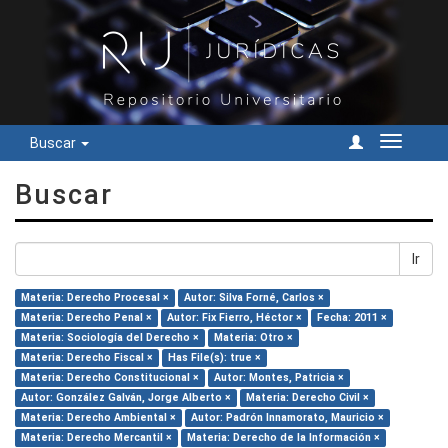
Buscar
Cambiar
navegac
Buscar
Ir
Materia: Derecho Procesal ×
Autor: Silva Forné, Carlos ×
Materia: Derecho Penal ×
Autor: Fix Fierro, Héctor ×
Fecha: 2011 ×
Materia: Sociología del Derecho ×
Materia: Otro ×
Materia: Derecho Fiscal ×
Has File(s): true ×
Materia: Derecho Constitucional ×
Autor: Montes, Patricia ×
Autor: González Galván, Jorge Alberto ×
Materia: Derecho Civil ×
Materia: Derecho Ambiental ×
Autor: Padrón Innamorato, Mauricio ×
Materia: Derecho Mercantil ×
Materia: Derecho de la Información ×