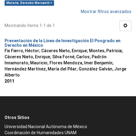
Materia: Derecho Mercantil ×
Mostrar filtros avanzados
Mostrando ítems 1-1 de 1
Presentación de la Línea de Investigación El Posgrado en
Derecho en México
Fix Fierro, Héctor
;
Cáceres Nieto, Enrique
;
Montes, Patricia
;
Cáceres Nieto, Enrique
;
Silva Forné, Carlos
;
Padrón
Innamorato, Mauricio
;
Flores Mendoza, Imer Benjamín
;
Hernández Martínez, María del Pilar
;
González Galván, Jorge
Alberto
2011
Otros Sitios
Universidad Nacional Autónoma de México
Coordinación de Humanidades UNAM