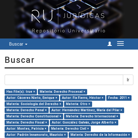
Buscar
Cambiar
navegac
Buscar
Ir
Has File(s): true ×
Materia: Derecho Procesal ×
Autor: Cáceres Nieto, Enrique ×
Autor: Fix Fierro, Héctor ×
Fecha: 2011 ×
Materia: Sociología del Derecho ×
Materia: Otro ×
Materia: Derecho Penal ×
Autor: Hernández Martínez, María del Pilar ×
Materia: Derecho Constitucional ×
Materia: Derecho Internacional ×
Materia: Derecho Fiscal ×
Autor: González Galván, Jorge Alberto ×
Autor: Montes, Patricia ×
Materia: Derecho Civil ×
Autor: Padrón Innamorato, Mauricio ×
Materia: Derecho de la Información ×