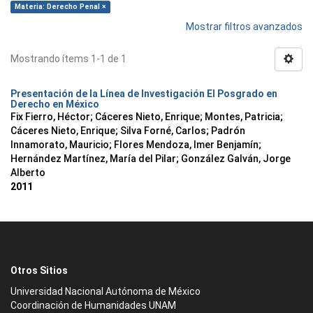
Materia: Derecho Penal ×
Mostrar filtros avanzados
Mostrando ítems 1-1 de 1
Presentación de la Línea de Investigación El Posgrado en
Derecho en México
Fix Fierro, Héctor
;
Cáceres Nieto, Enrique
;
Montes, Patricia
;
Cáceres Nieto, Enrique
;
Silva Forné, Carlos
;
Padrón
Innamorato, Mauricio
;
Flores Mendoza, Imer Benjamín
;
Hernández Martínez, María del Pilar
;
González Galván, Jorge
Alberto
2011
Otros Sitios
Universidad Nacional Autónoma de México
Coordinación de Humanidades UNAM