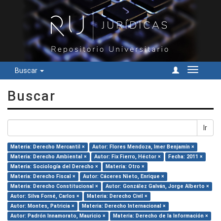
Buscar
Cambiar
navegac
Buscar
Ir
Materia: Derecho Mercantil ×
Autor: Flores Mendoza, Imer Benjamín ×
Materia: Derecho Ambiental ×
Autor: Fix Fierro, Héctor ×
Fecha: 2011 ×
Materia: Sociología del Derecho ×
Materia: Otro ×
Materia: Derecho Fiscal ×
Autor: Cáceres Nieto, Enrique ×
Materia: Derecho Constitucional ×
Autor: González Galván, Jorge Alberto ×
Autor: Silva Forné, Carlos ×
Materia: Derecho Civil ×
Autor: Montes, Patricia ×
Materia: Derecho Internacional ×
Autor: Padrón Innamorato, Mauricio ×
Materia: Derecho de la Información ×