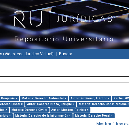
s (Videoteca Jurídica Virtual)
Buscar
r Benjamín ×
Materia: Derecho Ambiental ×
Autor: Fix Fierro, Héctor ×
Fecha: 20
erecho Fiscal ×
Autor: Cáceres Nieto, Enrique ×
Materia: Derecho Constitucional 
los ×
Materia: Derecho Civil ×
Autor: Montes, Patricia ×
uricio ×
Materia: Derecho de la Información ×
Materia: Derecho Penal ×
Mostrar filtros 