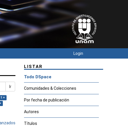
Login
LISTAR
Todo DSpace
Ir
Comunidades & Colecciones
11 ×
Por fecha de publicación
×
Autores
avanzados
Títulos