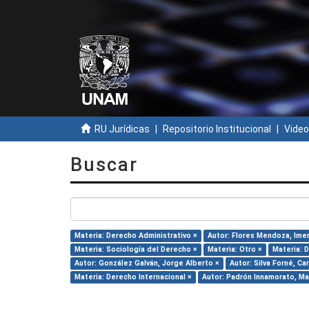
RU Jurídicas
Repositorio Institucional
Video
Buscar
Materia: Derecho Administrativo ×
Autor: Flores Mendoza, Ime
Materia: Sociología del Derecho ×
Materia: Otro ×
Materia: D
Autor: González Galván, Jorge Alberto ×
Autor: Silva Forné, Car
Materia: Derecho Internacional ×
Autor: Padrón Innamorato, Ma