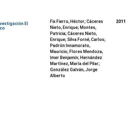
Fix Fierro, Héctor
;
Cáceres
2011
nvestigación El
Nieto, Enrique
;
Montes,
ico
Patricia
;
Cáceres Nieto,
Enrique
;
Silva Forné, Carlos
;
Padrón Innamorato,
Mauricio
;
Flores Mendoza,
Imer Benjamín
;
Hernández
Martínez, María del Pilar
;
González Galván, Jorge
Alberto