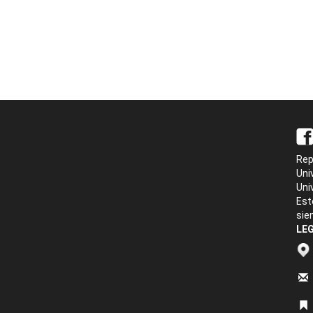
Rep
Uni
Uni
Est
sie
LEG