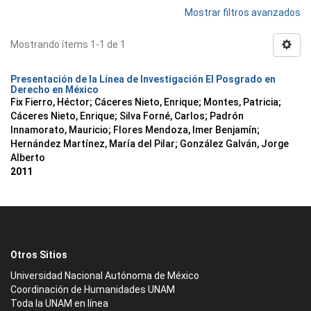
Mostrar filtros avanzados
Mostrando ítems 1-1 de 1
Presentación de la Línea de Investigación El Posgrado en
Derecho en México
Fix Fierro, Héctor
;
Cáceres Nieto, Enrique
;
Montes, Patricia
;
Cáceres Nieto, Enrique
;
Silva Forné, Carlos
;
Padrón
Innamorato, Mauricio
;
Flores Mendoza, Imer Benjamín
;
Hernández Martínez, María del Pilar
;
González Galván, Jorge
Alberto
2011
Otros Sitios
Universidad Nacional Autónoma de México
Coordinación de Humanidades UNAM
Toda la UNAM en línea