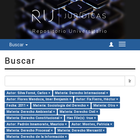
Buscar
Cambiar
navegac
Buscar
Ir
Autor: Silva Forné, Carlos ×
Materia: Derecho Internacional ×
Autor: Flores Mendoza, Imer Benjamín ×
Autor: Fix Fierro, Héctor ×
Fecha: 2011 ×
Materia: Sociología del Derecho ×
Materia: Otro ×
Materia: Derecho Ambiental ×
Materia: Derecho Civil ×
Materia: Derecho Constitucional ×
Has File(s): true ×
Autor: Padrón Innamorato, Mauricio ×
Autor: Montes, Patricia ×
Materia: Derecho Procesal ×
Materia: Derecho Mercantil ×
Materia: Derecho de la Información ×