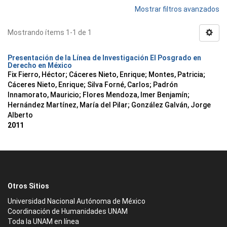
Mostrar filtros avanzados
Mostrando ítems 1-1 de 1
Presentación de la Línea de Investigación El Posgrado en
Derecho en México
Fix Fierro, Héctor
;
Cáceres Nieto, Enrique
;
Montes, Patricia
;
Cáceres Nieto, Enrique
;
Silva Forné, Carlos
;
Padrón
Innamorato, Mauricio
;
Flores Mendoza, Imer Benjamín
;
Hernández Martínez, María del Pilar
;
González Galván, Jorge
Alberto
2011
Otros Sitios
Universidad Nacional Autónoma de México
Coordinación de Humanidades UNAM
Toda la UNAM en línea