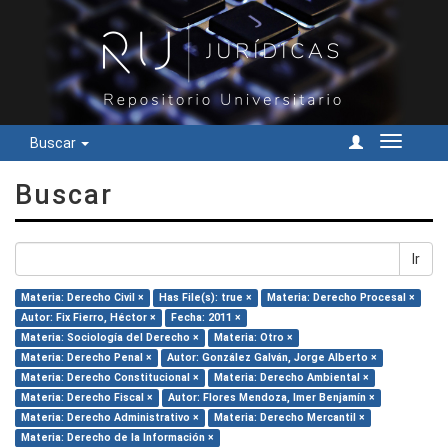
Buscar
Cambiar
navegac
Buscar
Ir
Materia: Derecho Civil ×
Has File(s): true ×
Materia: Derecho Procesal ×
Autor: Fix Fierro, Héctor ×
Fecha: 2011 ×
Materia: Sociología del Derecho ×
Materia: Otro ×
Materia: Derecho Penal ×
Autor: González Galván, Jorge Alberto ×
Materia: Derecho Constitucional ×
Materia: Derecho Ambiental ×
Materia: Derecho Fiscal ×
Autor: Flores Mendoza, Imer Benjamín ×
Materia: Derecho Administrativo ×
Materia: Derecho Mercantil ×
Materia: Derecho de la Información ×