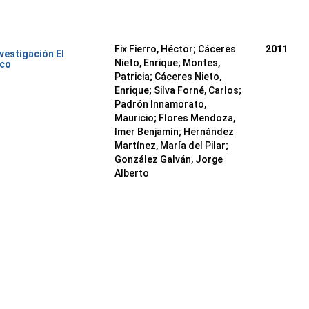
Fix Fierro, Héctor
;
Cáceres
2011
nvestigación El
Nieto, Enrique
;
Montes,
ico
Patricia
;
Cáceres Nieto,
Enrique
;
Silva Forné, Carlos
;
Padrón Innamorato,
Mauricio
;
Flores Mendoza,
Imer Benjamín
;
Hernández
Martínez, María del Pilar
;
González Galván, Jorge
Alberto