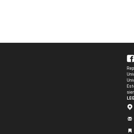
Rep
Uni
Uni
Est
sie
LEG