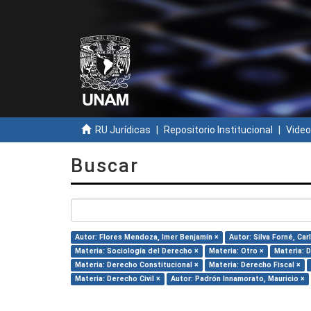
RU Jurídicas
Repositorio Institucional
Video
Buscar
Autor: Flores Mendoza, Imer Benjamín ×
Autor: Silva Forné, Car
Materia: Sociología del Derecho ×
Materia: Otro ×
Materia: 
Materia: Derecho Constitucional ×
Materia: Derecho Fiscal ×
Materia: Derecho Civil ×
Autor: Padrón Innamorato, Mauricio ×