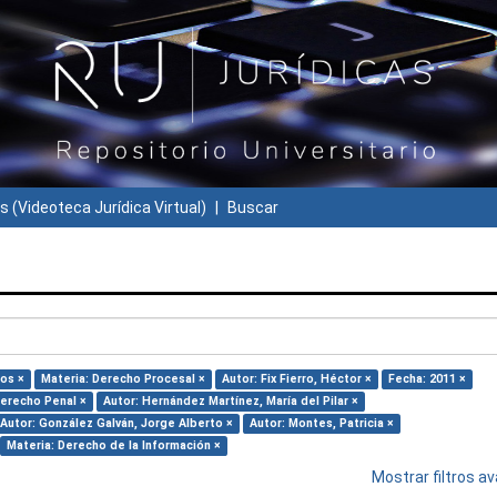
s (Videoteca Jurídica Virtual)
Buscar
los ×
Materia: Derecho Procesal ×
Autor: Fix Fierro, Héctor ×
Fecha: 2011 ×
Derecho Penal ×
Autor: Hernández Martínez, María del Pilar ×
Autor: González Galván, Jorge Alberto ×
Autor: Montes, Patricia ×
Materia: Derecho de la Información ×
Mostrar filtros 