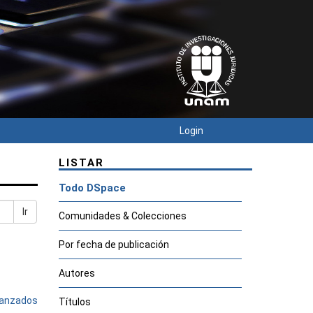
Login
LISTAR
Todo DSpace
Ir
Comunidades & Colecciones
Por fecha de publicación
Autores
avanzados
Títulos