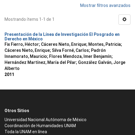
Mostrar filtros avanzados
Mostrando ítems 1-1 de 1
Presentación de la Línea de Investigación El Posgrado en
Derecho en México
Fix Fierro, Héctor
;
Cáceres Nieto, Enrique
;
Montes, Patricia
;
Cáceres Nieto, Enrique
;
Silva Forné, Carlos
;
Padrón
Innamorato, Mauricio
;
Flores Mendoza, Imer Benjamín
;
Hernández Martínez, María del Pilar
;
González Galván, Jorge
Alberto
2011
Otros Sitios
Universidad Nacional Autónoma de México
Coordinación de Humanidades UNAM
Toda la UNAM en línea