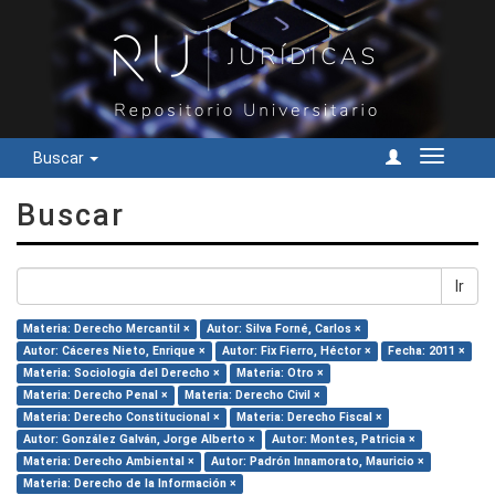
Buscar
Cambiar
navegac
Buscar
Ir
Materia: Derecho Mercantil ×
Autor: Silva Forné, Carlos ×
Autor: Cáceres Nieto, Enrique ×
Autor: Fix Fierro, Héctor ×
Fecha: 2011 ×
Materia: Sociología del Derecho ×
Materia: Otro ×
Materia: Derecho Penal ×
Materia: Derecho Civil ×
Materia: Derecho Constitucional ×
Materia: Derecho Fiscal ×
Autor: González Galván, Jorge Alberto ×
Autor: Montes, Patricia ×
Materia: Derecho Ambiental ×
Autor: Padrón Innamorato, Mauricio ×
Materia: Derecho de la Información ×