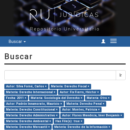
Buscar
Cambiar
navegac
Buscar
Ir
Autor: Silva Forné, Carlos ×
Materia: Derecho Fiscal ×
Materia: Derecho Internacional ×
Autor: Fix Fierro, Héctor ×
Fecha: 2011 ×
Materia: Sociología del Derecho ×
Materia: Otro ×
Autor: Padrón Innamorato, Mauricio ×
Materia: Derecho Penal ×
Materia: Derecho Constitucional ×
Autor: Montes, Patricia ×
Materia: Derecho Administrativo ×
Autor: Flores Mendoza, Imer Benjamín ×
Materia: Derecho Ambiental ×
Has File(s): true ×
Materia: Derecho Mercantil ×
Materia: Derecho de la Información ×