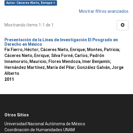
Autor: Cáceres Nieto, Enrique ×
Mostrar filtros avanzados
Mostrando ítems 1-1 de 1
Presentación de la Línea de Investigación El Posgrado en
Derecho en México
Fix Fierro, Héctor
;
Cáceres Nieto, Enrique
;
Montes, Patricia
;
Cáceres Nieto, Enrique
;
Silva Forné, Carlos
;
Padrón
Innamorato, Mauricio
;
Flores Mendoza, Imer Benjamín
;
Hernández Martínez, María del Pilar
;
González Galván, Jorge
Alberto
2011
Otros Sitios
Universidad Nacional Autónoma de México
Coordinación de Humanidades UNAM