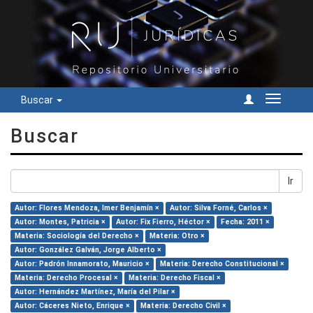
Buscar
Cambiar
navegac
Buscar
Ir
Autor: Flores Mendoza, Imer Benjamín ×
Autor: Silva Forné, Carlos ×
Autor: Montes, Patricia ×
Autor: Fix Fierro, Héctor ×
Fecha: 2011 ×
Materia: Sociología del Derecho ×
Materia: Otro ×
Autor: González Galván, Jorge Alberto ×
Autor: Padrón Innamorato, Mauricio ×
Materia: Derecho Constitucional ×
Materia: Derecho Procesal ×
Materia: Derecho Fiscal ×
Autor: Hernández Martínez, María del Pilar ×
Autor: Cáceres Nieto, Enrique ×
Materia: Derecho Civil ×