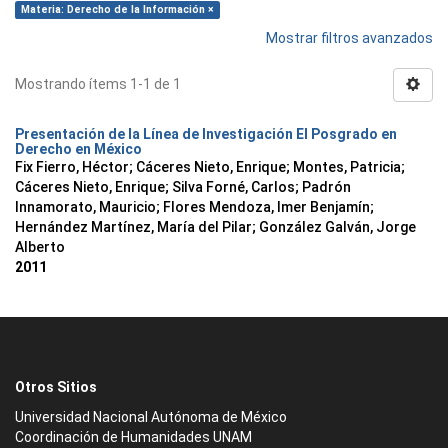
Materia: Derecho de la Información ×
Mostrar filtros avanzados
Mostrando ítems 1-1 de 1
Presentación de la Línea de Investigación El Posgrado en
Derecho en México
Fix Fierro, Héctor
;
Cáceres Nieto, Enrique
;
Montes, Patricia
;
Cáceres Nieto, Enrique
;
Silva Forné, Carlos
;
Padrón
Innamorato, Mauricio
;
Flores Mendoza, Imer Benjamín
;
Hernández Martínez, María del Pilar
;
González Galván, Jorge
Alberto
2011
Otros Sitios
Universidad Nacional Autónoma de México
Coordinación de Humanidades UNAM