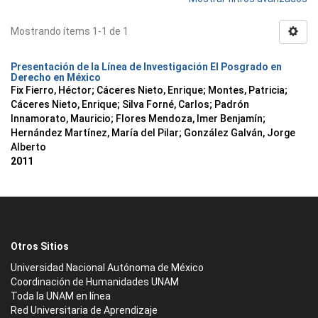
Mostrando ítems 1-1 de 1
Presentación de la Línea de Investigación El Posgrado en
Derecho en México
Fix Fierro, Héctor
;
Cáceres Nieto, Enrique
;
Montes, Patricia
;
Cáceres Nieto, Enrique
;
Silva Forné, Carlos
;
Padrón
Innamorato, Mauricio
;
Flores Mendoza, Imer Benjamín
;
Hernández Martínez, María del Pilar
;
González Galván, Jorge
Alberto
2011
Otros Sitios
Universidad Nacional Autónoma de México
Coordinación de Humanidades UNAM
Toda la UNAM en línea
Red Universitaria de Aprendizaje