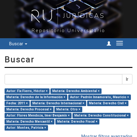
Buscar
Cambiar
navegac
Buscar
Ir
Autor: Fix Fierro, Héctor ×
Materia: Derecho Ambiental ×
Materia: Derecho de la Información ×
Autor: Padrón Innamorato, Mauricio ×
Fecha: 2011 ×
Materia: Derecho Internacional ×
Materia: Derecho Civil ×
Materia: Derecho Procesal ×
Materia: Otro ×
Autor: Flores Mendoza, Imer Benjamín ×
Materia: Derecho Constitucional ×
Materia: Derecho Mercantil ×
Materia: Derecho Fiscal ×
Autor: Montes, Patricia ×
Mostrar filtros avanzados