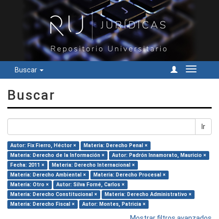
Buscar
Cambiar
navegac
Buscar
Ir
Autor: Fix Fierro, Héctor ×
Materia: Derecho Penal ×
Materia: Derecho de la Información ×
Autor: Padrón Innamorato, Mauricio ×
Fecha: 2011 ×
Materia: Derecho Internacional ×
Materia: Derecho Ambiental ×
Materia: Derecho Procesal ×
Materia: Otro ×
Autor: Silva Forné, Carlos ×
Materia: Derecho Constitucional ×
Materia: Derecho Administrativo ×
Materia: Derecho Fiscal ×
Autor: Montes, Patricia ×
Mostrar filtros avanzados