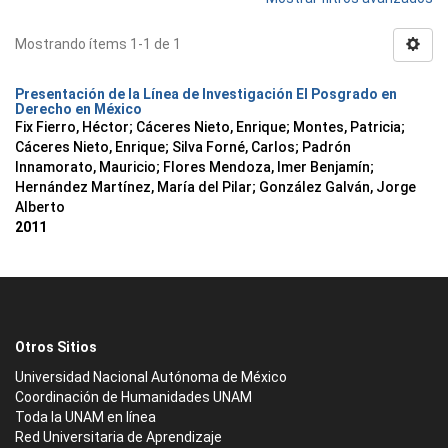
Mostrando ítems 1-1 de 1
Presentación de la Línea de Investigación El Posgrado en
Derecho en México
Fix Fierro, Héctor
;
Cáceres Nieto, Enrique
;
Montes, Patricia
;
Cáceres Nieto, Enrique
;
Silva Forné, Carlos
;
Padrón
Innamorato, Mauricio
;
Flores Mendoza, Imer Benjamín
;
Hernández Martínez, María del Pilar
;
González Galván, Jorge
Alberto
2011
Otros Sitios
Universidad Nacional Autónoma de México
Coordinación de Humanidades UNAM
Toda la UNAM en línea
Red Universitaria de Aprendizaje