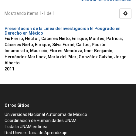
Mostrando ítems 1-1 de 1
Presentación de la Línea de Investigación El Posgrado en
Derecho en México
Fix Fierro, Héctor
;
Cáceres Nieto, Enrique
;
Montes, Patricia
;
Cáceres Nieto, Enrique
;
Silva Forné, Carlos
;
Padrón
Innamorato, Mauricio
;
Flores Mendoza, Imer Benjamín
;
Hernández Martínez, María del Pilar
;
González Galván, Jorge
Alberto
2011
Otros Sitios
Universidad Nacional Autónoma de México
Coordinación de Humanidades UNAM
Toda la UNAM en línea
Red Universitaria de Aprendizaje