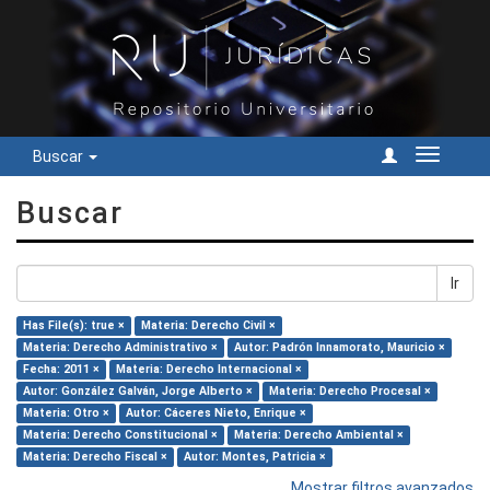
Buscar
Cambiar
navegac
Buscar
Ir
Has File(s): true ×
Materia: Derecho Civil ×
Materia: Derecho Administrativo ×
Autor: Padrón Innamorato, Mauricio ×
Fecha: 2011 ×
Materia: Derecho Internacional ×
Autor: González Galván, Jorge Alberto ×
Materia: Derecho Procesal ×
Materia: Otro ×
Autor: Cáceres Nieto, Enrique ×
Materia: Derecho Constitucional ×
Materia: Derecho Ambiental ×
Materia: Derecho Fiscal ×
Autor: Montes, Patricia ×
Mostrar filtros avanzados