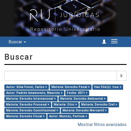
Buscar
Cambiar
navegac
Buscar
Ir
Autor: Silva Forné, Carlos ×
Materia: Derecho Penal ×
Has File(s): true ×
Autor: Padrón Innamorato, Mauricio ×
Fecha: 2011 ×
Materia: Derecho Internacional ×
Materia: Derecho Ambiental ×
Materia: Derecho Procesal ×
Materia: Otro ×
Materia: Derecho Civil ×
Materia: Derecho Constitucional ×
Materia: Derecho Mercantil ×
Materia: Derecho Fiscal ×
Autor: Montes, Patricia ×
Mostrar filtros avanzados