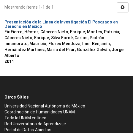
Mostrando ítems 1-1 de 1
Presentación de la Línea de Investigación El Posgrado en
Derecho en México
Fix Fierro, Héctor
;
Cáceres Nieto, Enrique
;
Montes, Patricia
;
Cáceres Nieto, Enrique
;
Silva Forné, Carlos
;
Padrón
Innamorato, Mauricio
;
Flores Mendoza, Imer Benjamín
;
Hernández Martínez, María del Pilar
;
González Galván, Jorge
Alberto
2011
Otros Sitios
Universidad Nacional Autónoma de México
Coordinación de Humanidades UNAM
Toda la UNAM en línea
Red Universitaria de Aprendizaje
Portal de Datos Abiertos