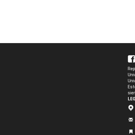
Rep
Uni
Uni
Est
sie
LEG