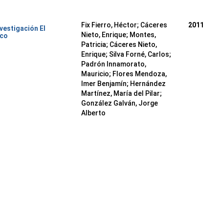
Fix Fierro, Héctor
;
Cáceres
2011
nvestigación El
Nieto, Enrique
;
Montes,
ico
Patricia
;
Cáceres Nieto,
Enrique
;
Silva Forné, Carlos
;
Padrón Innamorato,
Mauricio
;
Flores Mendoza,
Imer Benjamín
;
Hernández
Martínez, María del Pilar
;
González Galván, Jorge
Alberto