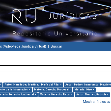
s (Videoteca Jurídica Virtual)
Buscar
×
Autor: Hernández Martínez, María del Pilar ×
Autor: Padrón Innamorato, Mauricio
cho de la Información ×
Materia: Derecho Procesal ×
Materia: Otro ×
ateria: Derecho Ambiental ×
Materia: Derecho Fiscal ×
Autor: Montes, Patricia ×
Mostrar filtros 