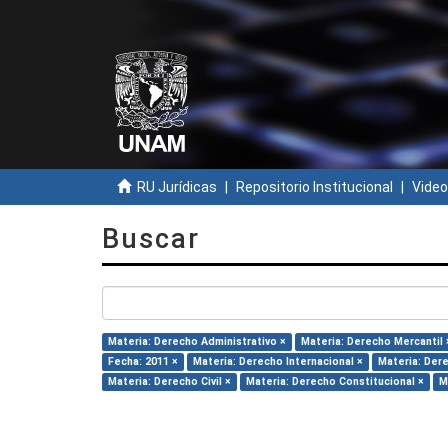
RU Jurídicas
Repositorio Institucional
Video
Buscar
Materia: Derecho Administrativo ×
Materia: Derecho Mercantil 
Fecha: 2011 ×
Materia: Derecho Internacional ×
Materia: Dere
Materia: Derecho Civil ×
Materia: Derecho Constitucional ×
M