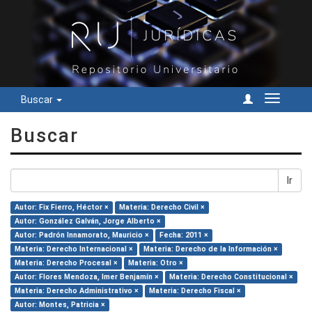
Buscar
Cambiar
navegac
Buscar
Ir
Autor: Fix Fierro, Héctor ×
Materia: Derecho Civil ×
Autor: González Galván, Jorge Alberto ×
Autor: Padrón Innamorato, Mauricio ×
Fecha: 2011 ×
Materia: Derecho Internacional ×
Materia: Derecho de la Información ×
Materia: Derecho Procesal ×
Materia: Otro ×
Autor: Flores Mendoza, Imer Benjamín ×
Materia: Derecho Constitucional ×
Materia: Derecho Administrativo ×
Materia: Derecho Fiscal ×
Autor: Montes, Patricia ×