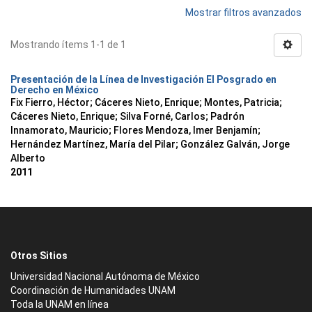
Mostrar filtros avanzados
Mostrando ítems 1-1 de 1
Presentación de la Línea de Investigación El Posgrado en
Derecho en México
Fix Fierro, Héctor
;
Cáceres Nieto, Enrique
;
Montes, Patricia
;
Cáceres Nieto, Enrique
;
Silva Forné, Carlos
;
Padrón
Innamorato, Mauricio
;
Flores Mendoza, Imer Benjamín
;
Hernández Martínez, María del Pilar
;
González Galván, Jorge
Alberto
2011
Otros Sitios
Universidad Nacional Autónoma de México
Coordinación de Humanidades UNAM
Toda la UNAM en línea