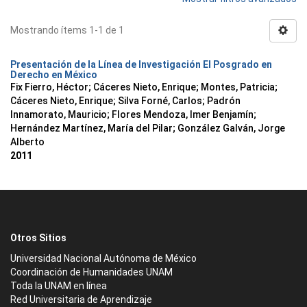
Mostrando ítems 1-1 de 1
Presentación de la Línea de Investigación El Posgrado en
Derecho en México
Fix Fierro, Héctor
;
Cáceres Nieto, Enrique
;
Montes, Patricia
;
Cáceres Nieto, Enrique
;
Silva Forné, Carlos
;
Padrón
Innamorato, Mauricio
;
Flores Mendoza, Imer Benjamín
;
Hernández Martínez, María del Pilar
;
González Galván, Jorge
Alberto
2011
Otros Sitios
Universidad Nacional Autónoma de México
Coordinación de Humanidades UNAM
Toda la UNAM en línea
Red Universitaria de Aprendizaje