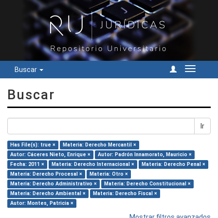
Buscar
Cambiar
navegac
Buscar
Ir
Has File(s): true ×
Materia: Derecho Mercantil ×
Autor: Cáceres Nieto, Enrique ×
Autor: Padrón Innamorato, Mauricio ×
Fecha: 2011 ×
Materia: Derecho Internacional ×
Materia: Derecho Penal ×
Materia: Derecho Procesal ×
Materia: Otro ×
Materia: Derecho Administrativo ×
Materia: Derecho Constitucional ×
Materia: Derecho Ambiental ×
Materia: Derecho Fiscal ×
Autor: Montes, Patricia ×
Mostrar filtros avanzados