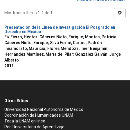
Mostrando ítems 1-1 de 1
Presentación de la Línea de Investigación El Posgrado en
Derecho en México
Fix Fierro, Héctor
;
Cáceres Nieto, Enrique
;
Montes, Patricia
;
Cáceres Nieto, Enrique
;
Silva Forné, Carlos
;
Padrón
Innamorato, Mauricio
;
Flores Mendoza, Imer Benjamín
;
Hernández Martínez, María del Pilar
;
González Galván, Jorge
Alberto
2011
Otros Sitios
Universidad Nacional Autónoma de México
Coordinación de Humanidades UNAM
Toda la UNAM en línea
Red Universitaria de Aprendizaje