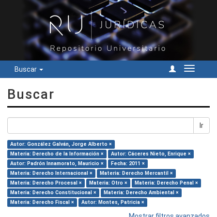
Buscar
Cambiar
navegac
Buscar
Ir
Autor: González Galván, Jorge Alberto ×
Materia: Derecho de la Información ×
Autor: Cáceres Nieto, Enrique ×
Autor: Padrón Innamorato, Mauricio ×
Fecha: 2011 ×
Materia: Derecho Internacional ×
Materia: Derecho Mercantil ×
Materia: Derecho Procesal ×
Materia: Otro ×
Materia: Derecho Penal ×
Materia: Derecho Constitucional ×
Materia: Derecho Ambiental ×
Materia: Derecho Fiscal ×
Autor: Montes, Patricia ×
Mostrar filtros avanzados