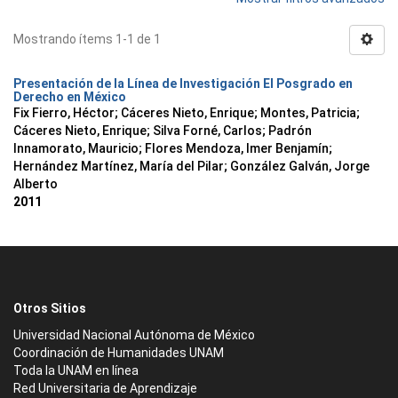
Mostrando ítems 1-1 de 1
Presentación de la Línea de Investigación El Posgrado en
Derecho en México
Fix Fierro, Héctor
;
Cáceres Nieto, Enrique
;
Montes, Patricia
;
Cáceres Nieto, Enrique
;
Silva Forné, Carlos
;
Padrón
Innamorato, Mauricio
;
Flores Mendoza, Imer Benjamín
;
Hernández Martínez, María del Pilar
;
González Galván, Jorge
Alberto
2011
Otros Sitios
Universidad Nacional Autónoma de México
Coordinación de Humanidades UNAM
Toda la UNAM en línea
Red Universitaria de Aprendizaje