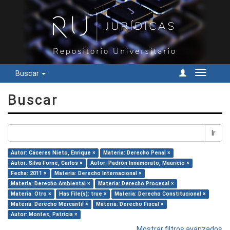
Buscar
Cambiar
navegac
Buscar
Ir
Autor: Cáceres Nieto, Enrique ×
Materia: Derecho Penal ×
Autor: Silva Forné, Carlos ×
Autor: Padrón Innamorato, Mauricio ×
Fecha: 2011 ×
Materia: Derecho Internacional ×
Materia: Derecho Ambiental ×
Materia: Derecho Procesal ×
Materia: Otro ×
Has File(s): true ×
Materia: Derecho Constitucional ×
Materia: Derecho Mercantil ×
Materia: Derecho Fiscal ×
Autor: Montes, Patricia ×
Mostrar filtros avanzados