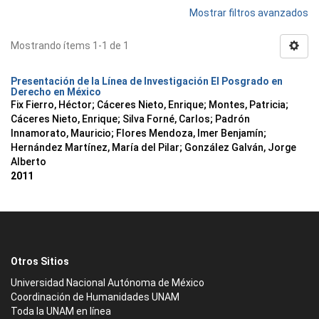
Mostrar filtros avanzados
Mostrando ítems 1-1 de 1
Presentación de la Línea de Investigación El Posgrado en
Derecho en México
Fix Fierro, Héctor
;
Cáceres Nieto, Enrique
;
Montes, Patricia
;
Cáceres Nieto, Enrique
;
Silva Forné, Carlos
;
Padrón
Innamorato, Mauricio
;
Flores Mendoza, Imer Benjamín
;
Hernández Martínez, María del Pilar
;
González Galván, Jorge
Alberto
2011
Otros Sitios
Universidad Nacional Autónoma de México
Coordinación de Humanidades UNAM
Toda la UNAM en línea