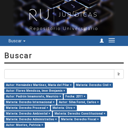
Buscar
Cambiar
navegac
Buscar
Ir
Autor: Hernández Martínez, María del Pilar ×
Materia: Derecho Civil ×
Autor: Flores Mendoza, Imer Benjamín ×
Autor: Padrón Innamorato, Mauricio ×
Fecha: 2011 ×
Materia: Derecho Internacional ×
Autor: Silva Forné, Carlos ×
Materia: Derecho Procesal ×
Materia: Otro ×
Materia: Derecho Ambiental ×
Materia: Derecho Constitucional ×
Materia: Derecho Administrativo ×
Materia: Derecho Fiscal ×
Autor: Montes, Patricia ×