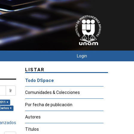
Login
LISTAR
Todo DSpace
Ir
Comunidades & Colecciones
2011 ×
Por fecha de publicación
Carlos ×
Autores
avanzados
Títulos