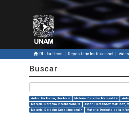
RU Jurídicas
Repositorio Institucional
Video
Buscar
Autor: Fix Fierro, Héctor ×
Materia: Derecho Mercantil ×
Auto
Materia: Derecho Internacional ×
Autor: Hernández Martínez, Ma
Materia: Derecho Constitucional ×
Materia: Derecho de la Info