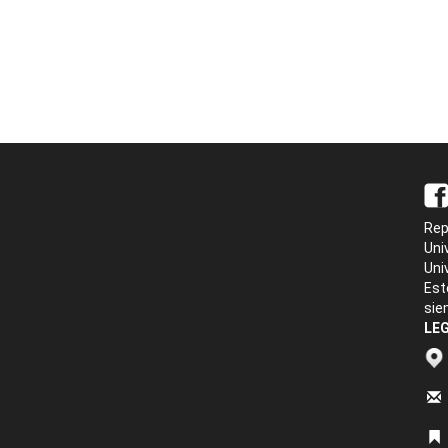
Rep
Uni
Uni
Est
sie
LEG