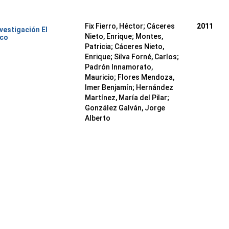
Fix Fierro, Héctor
;
Cáceres
2011
nvestigación El
Nieto, Enrique
;
Montes,
ico
Patricia
;
Cáceres Nieto,
Enrique
;
Silva Forné, Carlos
;
Padrón Innamorato,
Mauricio
;
Flores Mendoza,
Imer Benjamín
;
Hernández
Martínez, María del Pilar
;
González Galván, Jorge
Alberto