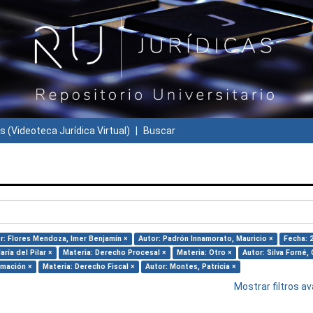
s (Videoteca Jurídica Virtual)
Buscar
r: Flores Mendoza, Imer Benjamín ×
Autor: Padrón Innamorato, Mauricio ×
Fecha: 
ría del Pilar ×
Materia: Derecho Procesal ×
Materia: Otro ×
Autor: Silva Forné, 
rmación ×
Materia: Derecho Fiscal ×
Autor: Montes, Patricia ×
Mostrar filtros 