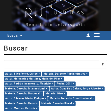
Buscar
Cambiar
navegac
Buscar
Ir
Autor: Silva Forné, Carlos ×
Materia: Derecho Administrativo ×
Autor: Hernández Martínez, María del Pilar ×
Autor: Padrón Innamorato, Mauricio ×
Fecha: 2011 ×
Materia: Derecho Internacional ×
Autor: González Galván, Jorge Alberto ×
Materia: Derecho Procesal ×
Materia: Otro ×
Autor: Cáceres Nieto, Enrique ×
Materia: Derecho Constitucional ×
Materia: Derecho Penal ×
Materia: Derecho Fiscal ×
Autor: Montes, Patricia ×