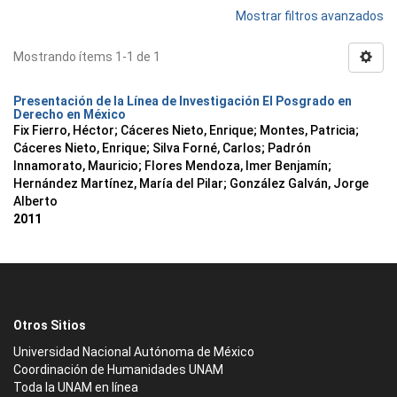
Mostrar filtros avanzados
Mostrando ítems 1-1 de 1
Presentación de la Línea de Investigación El Posgrado en
Derecho en México
Fix Fierro, Héctor
;
Cáceres Nieto, Enrique
;
Montes, Patricia
;
Cáceres Nieto, Enrique
;
Silva Forné, Carlos
;
Padrón
Innamorato, Mauricio
;
Flores Mendoza, Imer Benjamín
;
Hernández Martínez, María del Pilar
;
González Galván, Jorge
Alberto
2011
Otros Sitios
Universidad Nacional Autónoma de México
Coordinación de Humanidades UNAM
Toda la UNAM en línea