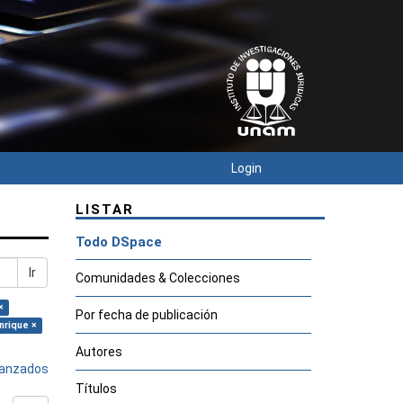
Login
LISTAR
Todo DSpace
Ir
Comunidades & Colecciones
×
Por fecha de publicación
nrique ×
Autores
avanzados
Títulos