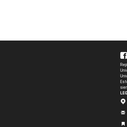
Rep
Uni
Uni
Est
sie
LEG