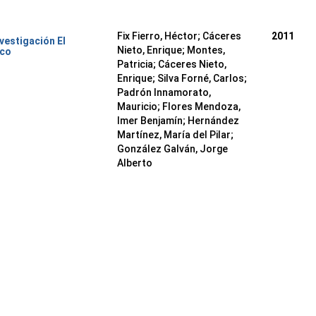
Fix Fierro, Héctor
;
Cáceres
2011
nvestigación El
Nieto, Enrique
;
Montes,
ico
Patricia
;
Cáceres Nieto,
Enrique
;
Silva Forné, Carlos
;
Padrón Innamorato,
Mauricio
;
Flores Mendoza,
Imer Benjamín
;
Hernández
Martínez, María del Pilar
;
González Galván, Jorge
Alberto