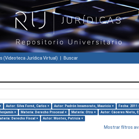
s (Videoteca Jurídica Virtual)
Buscar
×
Autor: Silva Forné, Carlos ×
Autor: Padrón Innamorato, Mauricio ×
Fecha: 2011 
Benjamín ×
Materia: Derecho Procesal ×
Materia: Otro ×
Autor: Cáceres Nieto, E
ateria: Derecho Fiscal ×
Autor: Montes, Patricia ×
Mostrar filtros 