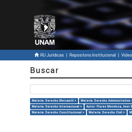
RU Jurídicas
Repositorio Institucional
Video
Buscar
Materia: Derecho Mercantil ×
Materia: Derecho Administrativo 
Materia: Derecho Internacional ×
Autor: Flores Mendoza, Imer 
Materia: Derecho Constitucional ×
Materia: Derecho Civil ×
M