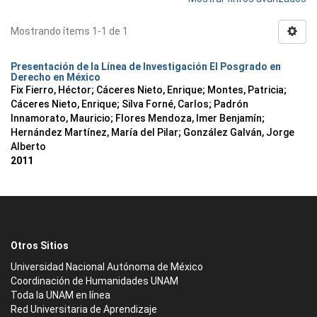
Mostrando ítems 1-1 de 1
Presentación de la Línea de Investigación El Posgrado en
Derecho en México
Fix Fierro, Héctor
;
Cáceres Nieto, Enrique
;
Montes, Patricia
;
Cáceres Nieto, Enrique
;
Silva Forné, Carlos
;
Padrón
Innamorato, Mauricio
;
Flores Mendoza, Imer Benjamín
;
Hernández Martínez, María del Pilar
;
González Galván, Jorge
Alberto
2011
Otros Sitios
Universidad Nacional Autónoma de México
Coordinación de Humanidades UNAM
Toda la UNAM en línea
Red Universitaria de Aprendizaje