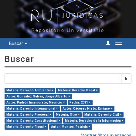
Buscar
Cambiar
navegac
Buscar
Ir
Materia: Derecho Ambiental ×
Materia: Derecho Penal ×
Autor: González Galván, Jorge Alberto ×
Autor: Padrón Innamorato, Mauricio ×
Fecha: 2011 ×
Materia: Derecho Internacional ×
Autor: Cáceres Nieto, Enrique ×
Materia: Derecho Procesal ×
Materia: Otro ×
Materia: Derecho Civil ×
Materia: Derecho Constitucional ×
Materia: Derecho de la Información ×
Materia: Derecho Fiscal ×
Autor: Montes, Patricia ×
Mostrar filtros avanzados