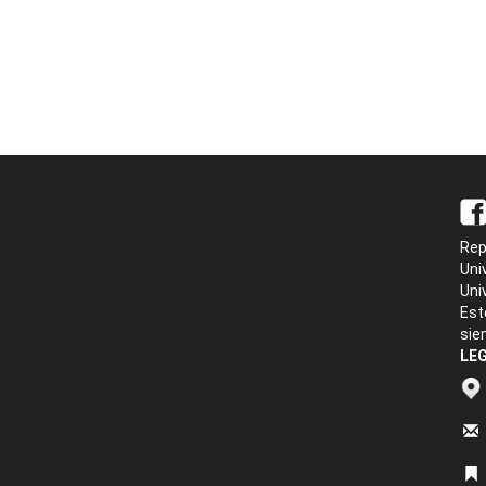
Rep
Uni
Uni
Est
sie
LEG