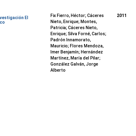
Fix Fierro, Héctor
;
Cáceres
2011
nvestigación El
Nieto, Enrique
;
Montes,
ico
Patricia
;
Cáceres Nieto,
Enrique
;
Silva Forné, Carlos
;
Padrón Innamorato,
Mauricio
;
Flores Mendoza,
Imer Benjamín
;
Hernández
Martínez, María del Pilar
;
González Galván, Jorge
Alberto