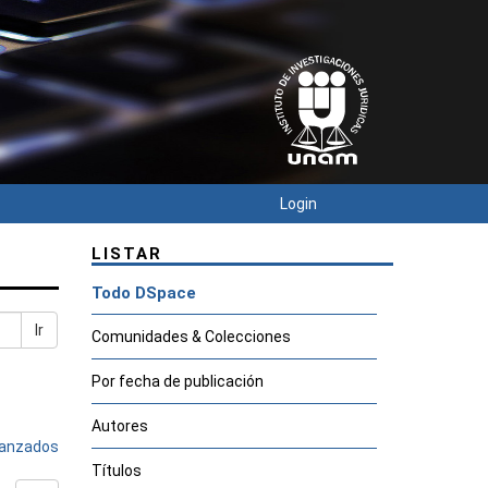
Login
LISTAR
Todo DSpace
Ir
Comunidades & Colecciones
Por fecha de publicación
Autores
avanzados
Títulos