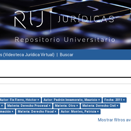
s (Videoteca Jurídica Virtual)
Buscar
Autor: Fix Fierro, Héctor ×
Autor: Padrón Innamorato, Mauricio ×
Fecha: 2011 ×
 ×
Materia: Derecho Procesal ×
Materia: Otro ×
Materia: Derecho Civil ×
rmación ×
Materia: Derecho Fiscal ×
Autor: Montes, Patricia ×
Mostrar filtros 