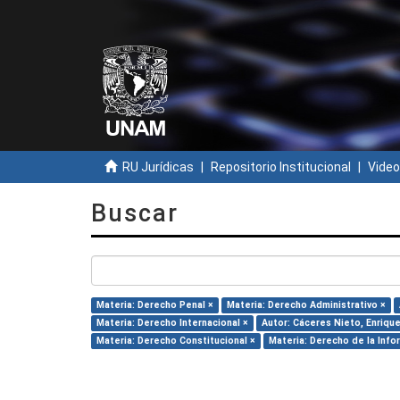
RU Jurídicas
Repositorio Institucional
Video
Buscar
Materia: Derecho Penal ×
Materia: Derecho Administrativo ×
Materia: Derecho Internacional ×
Autor: Cáceres Nieto, Enrique
Materia: Derecho Constitucional ×
Materia: Derecho de la Info