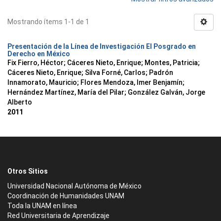
Mostrando ítems 1-1 de 1
Presentación de la Línea de Investigación El Posgrado en
Derecho en México
Fix Fierro, Héctor
;
Cáceres Nieto, Enrique
;
Montes, Patricia
;
Cáceres Nieto, Enrique
;
Silva Forné, Carlos
;
Padrón
Innamorato, Mauricio
;
Flores Mendoza, Imer Benjamín
;
Hernández Martínez, María del Pilar
;
González Galván, Jorge
Alberto
2011
Otros Sitios
Universidad Nacional Autónoma de México
Coordinación de Humanidades UNAM
Toda la UNAM en línea
Red Universitaria de Aprendizaje