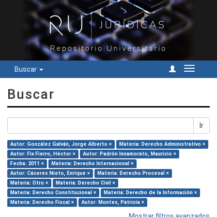
Buscar
Cambiar
navegac
Buscar
Ir
Autor: González Galván, Jorge Alberto ×
Materia: Derecho Administrativo ×
Autor: Fix Fierro, Héctor ×
Autor: Padrón Innamorato, Mauricio ×
Fecha: 2011 ×
Materia: Derecho Internacional ×
Autor: Cáceres Nieto, Enrique ×
Materia: Derecho Procesal ×
Materia: Otro ×
Materia: Derecho Civil ×
Materia: Derecho Constitucional ×
Materia: Derecho de la Información ×
Materia: Derecho Fiscal ×
Autor: Montes, Patricia ×
Mostrar filtros avanzados