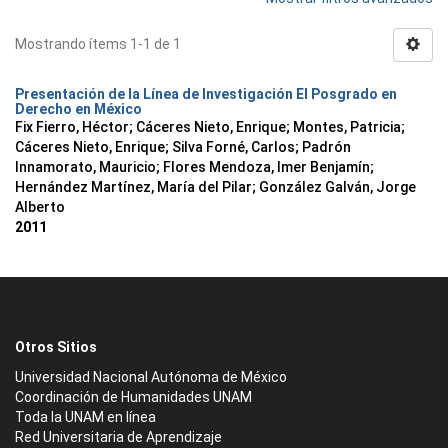
Mostrando ítems 1-1 de 1
Presentación de la Línea de Investigación El Posgrado en
Derecho en México
Fix Fierro, Héctor
;
Cáceres Nieto, Enrique
;
Montes, Patricia
;
Cáceres Nieto, Enrique
;
Silva Forné, Carlos
;
Padrón
Innamorato, Mauricio
;
Flores Mendoza, Imer Benjamín
;
Hernández Martínez, María del Pilar
;
González Galván, Jorge
Alberto
2011
Otros Sitios
Universidad Nacional Autónoma de México
Coordinación de Humanidades UNAM
Toda la UNAM en línea
Red Universitaria de Aprendizaje