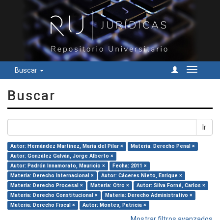
Buscar
Cambiar
navegac
Buscar
Ir
Autor: Hernández Martínez, María del Pilar ×
Materia: Derecho Penal ×
Autor: González Galván, Jorge Alberto ×
Autor: Padrón Innamorato, Mauricio ×
Fecha: 2011 ×
Materia: Derecho Internacional ×
Autor: Cáceres Nieto, Enrique ×
Materia: Derecho Procesal ×
Materia: Otro ×
Autor: Silva Forné, Carlos ×
Materia: Derecho Constitucional ×
Materia: Derecho Administrativo ×
Materia: Derecho Fiscal ×
Autor: Montes, Patricia ×
Mostrar filtros avanzados